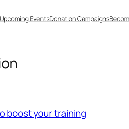
Upcoming Events
Donation Campaigns
Become
ion
o boost your training