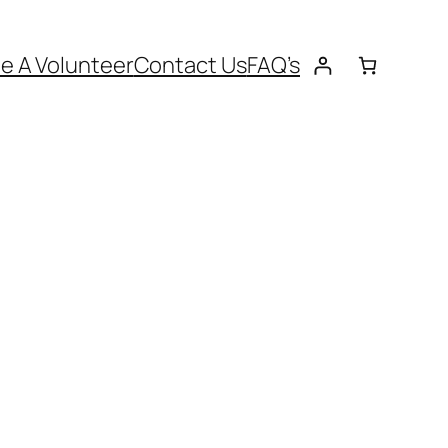
 A Volunteer
Contact Us
FAQ’s