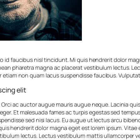
 id faucibus nisl tincidunt. Mi quis hendrerit dolor m
nean pharetra magna ac placerat vestibulum lectus. Lec
ar etiam non quam lacus suspendisse faucibus. Vulputa
cing elit
. Orci ac auctor augue mauris augue neque. Lacinia quis
s integer. Et malesuada fames ac turpis egestas sed temp
uspendisse sed nisi lacus. Eu augue ut lectus arcu bib
i quis hendrerit dolor magna eget est lorem ipsum. Vita
ibulum lectus. Lectus vestibulum mattis ullamcorper ve