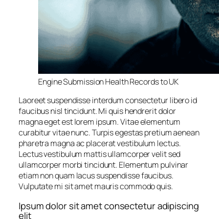
Engine Submission Health Records to UK
Laoreet suspendisse interdum consectetur libero id
faucibus nisl tincidunt. Mi quis hendrerit dolor
magna eget est lorem ipsum. Vitae elementum
curabitur vitae nunc. Turpis egestas pretium aenean
pharetra magna ac placerat vestibulum lectus.
Lectus vestibulum mattis ullamcorper velit sed
ullamcorper morbi tincidunt. Elementum pulvinar
etiam non quam lacus suspendisse faucibus.
Vulputate mi sit amet mauris commodo quis.
Ipsum dolor sit amet consectetur adipiscing
elit