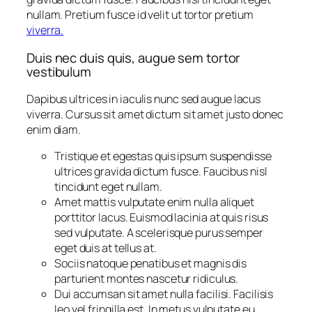
nullam. Pretium fusce id velit ut tortor pretium
viverra.
Duis nec duis quis, augue sem tortor
vestibulum
Dapibus ultrices in iaculis nunc sed augue lacus
viverra. Cursus sit amet dictum sit amet justo donec
enim diam.
Tristique et egestas quis ipsum suspendisse
ultrices gravida dictum fusce. Faucibus nisl
tincidunt eget nullam.
Amet mattis vulputate enim nulla aliquet
porttitor lacus. Euismod lacinia at quis risus
sed vulputate. A scelerisque purus semper
eget duis at tellus at.
Sociis natoque penatibus et magnis dis
parturient montes nascetur ridiculus.
Dui accumsan sit amet nulla facilisi. Facilisis
leo vel fringilla est. In metus vulputate eu