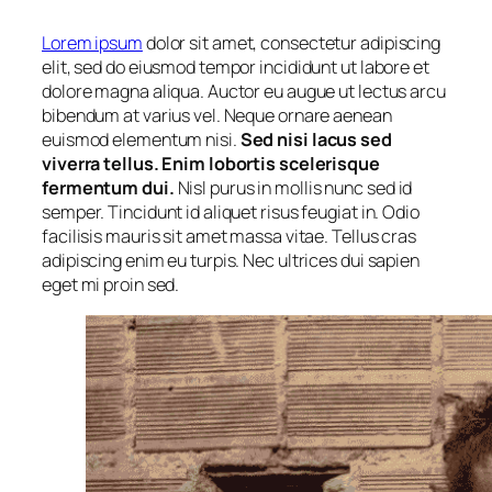
Lorem ipsum
dolor sit amet, consectetur adipiscing
elit, sed do eiusmod tempor incididunt ut labore et
dolore magna aliqua. Auctor eu augue ut lectus arcu
bibendum at varius vel. Neque ornare aenean
euismod elementum nisi.
Sed nisi lacus sed
viverra tellus. Enim lobortis scelerisque
fermentum dui.
Nisl purus in mollis nunc sed id
semper. Tincidunt id aliquet risus feugiat in. Odio
facilisis mauris sit amet massa vitae. Tellus cras
adipiscing enim eu turpis. Nec ultrices dui sapien
eget mi proin sed.