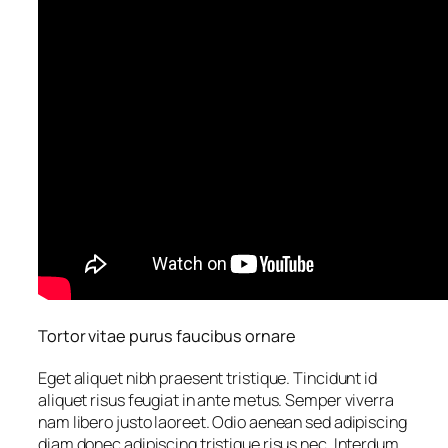
Tortor vitae purus faucibus ornare
Eget aliquet nibh praesent tristique. Tincidunt id
aliquet risus feugiat in ante metus. Semper viverra
nam libero justo laoreet. Odio aenean sed adipiscing
diam donec adipiscing tristique risus nec. Interdum