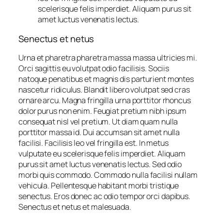
scelerisque felis imperdiet. Aliquam purus sit
amet luctus venenatis lectus.
Senectus et netus
Urna et pharetra pharetra massa massa ultricies mi.
Orci sagittis eu volutpat odio facilisis. Sociis
natoque penatibus et magnis dis parturient montes
nascetur ridiculus. Blandit libero volutpat sed cras
ornare arcu. Magna fringilla urna porttitor rhoncus
dolor purus non enim. Feugiat pretium nibh ipsum
consequat nisl vel pretium. Ut diam quam nulla
porttitor massa id. Dui accumsan sit amet nulla
facilisi. Facilisis leo vel fringilla est. In metus
vulputate eu scelerisque felis imperdiet. Aliquam
purus sit amet luctus venenatis lectus. Sed odio
morbi quis commodo. Commodo nulla facilisi nullam
vehicula. Pellentesque habitant morbi tristique
senectus. Eros donec ac odio tempor orci dapibus.
Senectus et netus et malesuada.