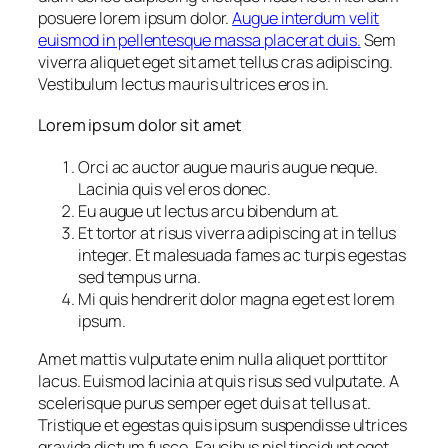
posuere lorem ipsum dolor.
Augue interdum velit
euismod in pellentesque massa placerat duis.
Sem
viverra aliquet eget sit amet tellus cras adipiscing.
Vestibulum lectus mauris ultrices eros in.
Lorem ipsum dolor sit amet
Orci ac auctor augue mauris augue neque.
Lacinia quis vel eros donec.
Eu augue ut lectus arcu bibendum at.
Et tortor at risus viverra adipiscing at in tellus
integer. Et malesuada fames ac turpis egestas
sed tempus urna.
Mi quis hendrerit dolor magna eget est lorem
ipsum.
Amet mattis vulputate enim nulla aliquet porttitor
lacus. Euismod lacinia at quis risus sed vulputate. A
scelerisque purus semper eget duis at tellus at.
Tristique et egestas quis ipsum suspendisse ultrices
gravida dictum fusce. Faucibus nisl tincidunt eget