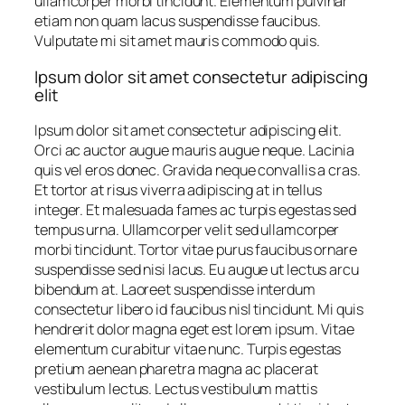
ullamcorper morbi tincidunt. Elementum pulvinar
etiam non quam lacus suspendisse faucibus.
Vulputate mi sit amet mauris commodo quis.
Ipsum dolor sit amet consectetur adipiscing
elit
Ipsum dolor sit amet consectetur adipiscing elit.
Orci ac auctor augue mauris augue neque. Lacinia
quis vel eros donec. Gravida neque convallis a cras.
Et tortor at risus viverra adipiscing at in tellus
integer. Et malesuada fames ac turpis egestas sed
tempus urna. Ullamcorper velit sed ullamcorper
morbi tincidunt. Tortor vitae purus faucibus ornare
suspendisse sed nisi lacus. Eu augue ut lectus arcu
bibendum at. Laoreet suspendisse interdum
consectetur libero id faucibus nisl tincidunt. Mi quis
hendrerit dolor magna eget est lorem ipsum. Vitae
elementum curabitur vitae nunc. Turpis egestas
pretium aenean pharetra magna ac placerat
vestibulum lectus. Lectus vestibulum mattis