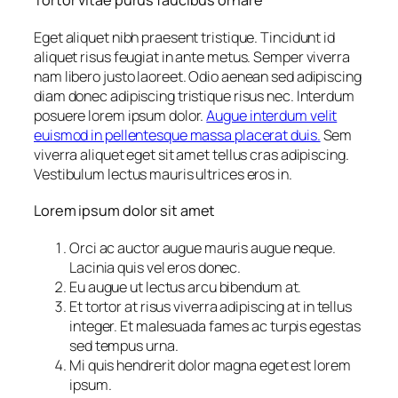
Tortor vitae purus faucibus ornare
Eget aliquet nibh praesent tristique. Tincidunt id
aliquet risus feugiat in ante metus. Semper viverra
nam libero justo laoreet. Odio aenean sed adipiscing
diam donec adipiscing tristique risus nec. Interdum
posuere lorem ipsum dolor.
Augue interdum velit
euismod in pellentesque massa placerat duis.
Sem
viverra aliquet eget sit amet tellus cras adipiscing.
Vestibulum lectus mauris ultrices eros in.
Lorem ipsum dolor sit amet
Orci ac auctor augue mauris augue neque.
Lacinia quis vel eros donec.
Eu augue ut lectus arcu bibendum at.
Et tortor at risus viverra adipiscing at in tellus
integer. Et malesuada fames ac turpis egestas
sed tempus urna.
Mi quis hendrerit dolor magna eget est lorem
ipsum.