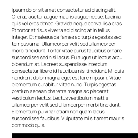
Ipsum dolor sit amet consectetur adipiscing elit.
Orci ac auctor augue mauris augue neque. Lacinia
quis vel eros donec. Gravida neque convallis a cras.
Et tortor at risus viverra adipiscing at in tellus
integer. Et malesuada fames ac turpis egestas sed
tempus urna. Ullamcorper velit sed ullamcorper
morbi tincidunt. Tortor vitae purus faucibus ornare
suspendisse sed nisi lacus. Eu augue ut lectus arcu
bibendum at. Laoreet suspendisse interdum
consectetur libero id faucibus nisl tincidunt. Mi quis
hendrerit dolor magna eget est lorem ipsum. Vitae
elementum curabitur vitae nunc. Turpis egestas
pretium aenean pharetra magna ac placerat
vestibulum lectus. Lectus vestibulum mattis
ullamcorper velit sed ullamcorper morbi tincidunt.
Elementum pulvinar etiam non quam lacus
suspendisse faucibus. Vulputate mi sit amet mauris
commodo quis.