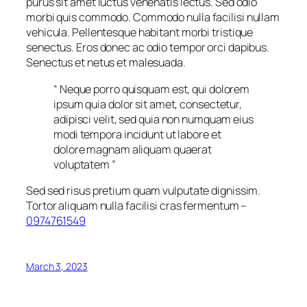
purus sit amet luctus venenatis lectus. Sed odio
morbi quis commodo. Commodo nulla facilisi nullam
vehicula. Pellentesque habitant morbi tristique
senectus. Eros donec ac odio tempor orci dapibus.
Senectus et netus et malesuada.
“
Neque porro quisquam est, qui dolorem
ipsum quia dolor sit amet, consectetur,
adipisci velit, sed quia non numquam eius
modi tempora incidunt ut labore et
dolore magnam aliquam quaerat
voluptatem
”
Sed sed risus pretium quam vulputate dignissim.
Tortor aliquam nulla facilisi cras fermentum –
0974761549
March 3, 2023